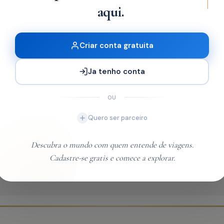
|
aqui.
Entrar
Criar conta gratuita
Do not have an account?
Registar
Ja tenho conta
OU
Quero ser parceiro
ões
Descubra o mundo com quem entende de viagens.
Cadastre-se gratis e comece a explorar.
no seu email