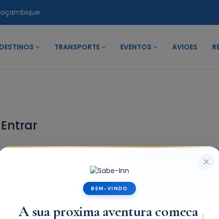
Moçambique
DESTINOS
TRANSPORTE
EVENTOS
AVIOES
R
Entrar
BEM-VINDO
A sua proxima aventura comeca
Lembrar-me
Forgot Password?