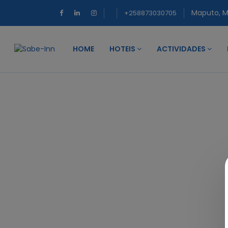
Maputo, 
+258873030705
HOME
HOTEIS
ACTIVIDADES