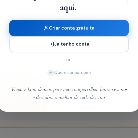
aqui.
Entrar
Criar conta gratuita
Do not have an account?
Registar
Ja tenho conta
OU
Quero ser parceiro
ões
Viajar e bom demais para nao compartilhar. Junte-se a nos
e descubra o melhor de cada destino.
no seu email