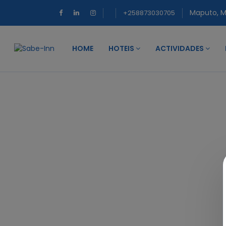
Maputo, 
+258873030705
HOME
HOTEIS
ACTIVIDADES