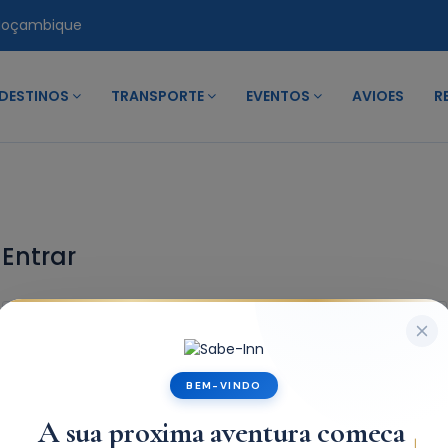
Moçambique
DESTINOS
TRANSPORTE
EVENTOS
AVIOES
R
Entrar
BEM-VINDO
A sua proxima aventura comeca
Lembrar-me
Forgot Password?