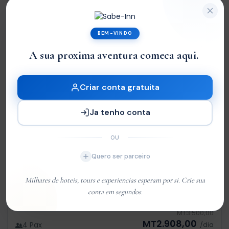
16%
BEM-VINDO
A sua proxima aventura comeca aqui.
Criar conta gratuita
Ja tenho conta
OU
Maputo
Quero ser parceiro
Toyota Hilux 4x4
Milhares de hoteis, tours e experiencias esperam por si. Crie sua
conta em segundos.
de
MT3.500,00
MT2.908,00
4 Pax
/dia