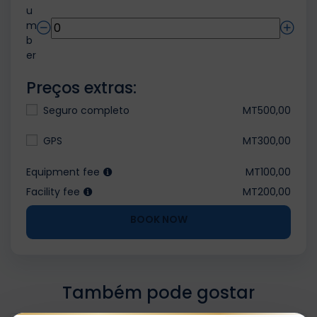
u
m
b
er
Preços extras:
Seguro completo
MT500,00
GPS
MT300,00
Equipment fee
MT100,00
Facility fee
MT200,00
BOOK NOW
Também pode gostar