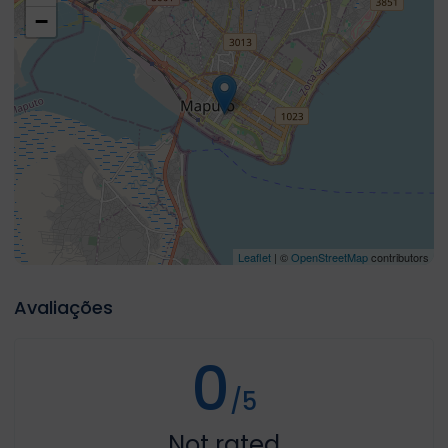
−
Leaflet
| ©
OpenStreetMap
contributors
Avaliações
0
/5
Not rated