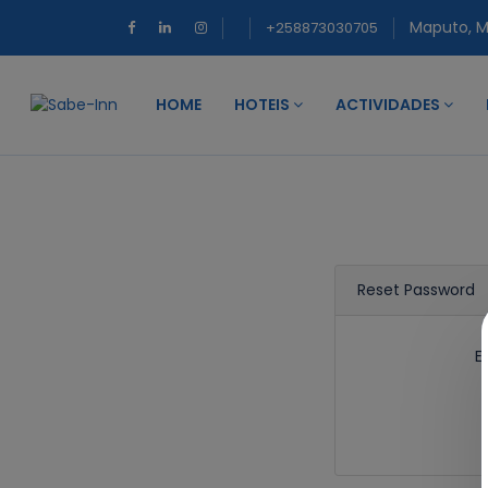
Maputo, 
+258873030705
HOME
HOTEIS
ACTIVIDADES
Reset Password
E