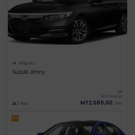
Maputo
Suzuki Jimny
de
MT2.500,00
MT2.085,00
7 Pax
/dia
16%