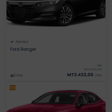
Pemba
Ford Ranger
de
MT3.800,00
MT3.433,00
5 Pax
/dia
10%