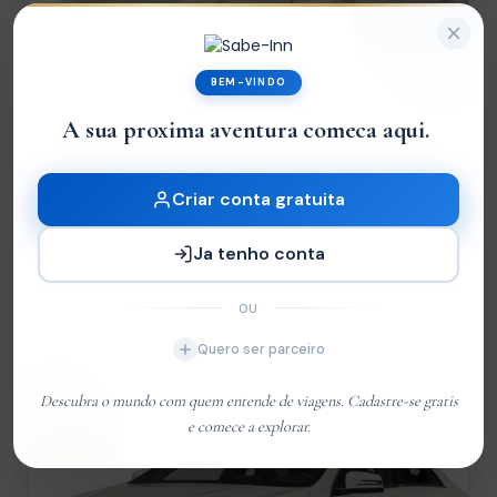
BEM-VINDO
A sua proxima aventura comeca aqui.
Criar conta gratuita
Gorongosa
Mahindra Scorpio
Ja tenho conta
OU
de
MT3.000,00
Quero ser parceiro
MT2.372,00
4 Pax
/dia
Descubra o mundo com quem entende de viagens. Cadastre-se gratis
31%
e comece a explorar.