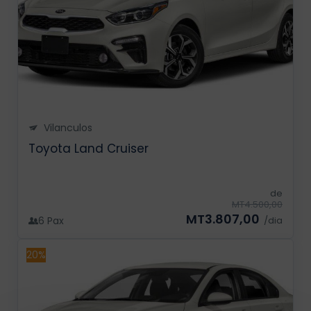
Vilanculos
Toyota Land Cruiser
de
MT4.500,00
MT3.807,00
6 Pax
/dia
20%