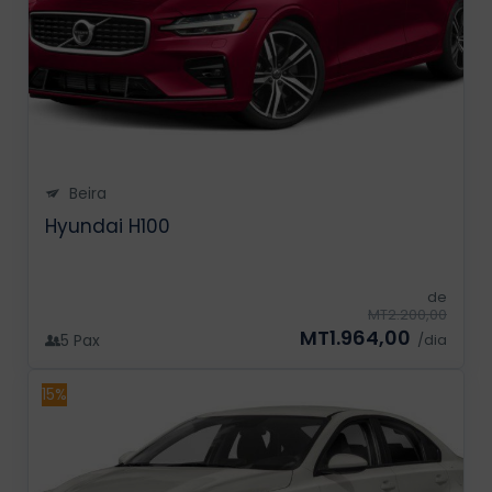
Beira
Hyundai H100
de
MT2.200,00
MT1.964,00
5 Pax
/dia
15%