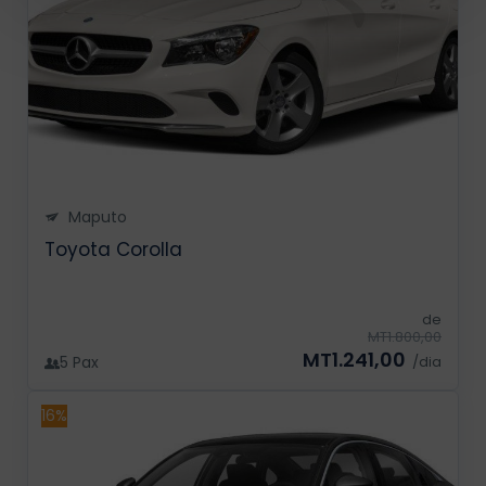
Maputo
Toyota Corolla
de
MT1.800,00
MT1.241,00
5 Pax
/dia
16%