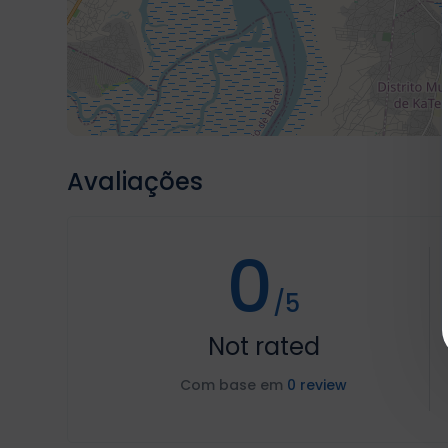
Avaliações
0
/5
Not rated
Com base em
0 review