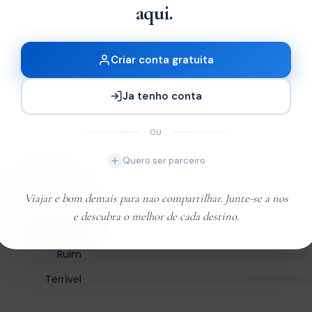
aqui.
Criar conta gratuita
Leaflet
| ©
OpenStreetM
Ja tenho conta
OU
Quero ser parceiro
Excelente
Viajar e bom demais para nao compartilhar. Junte-se a nos
Very Good
e descubra o melhor de cada destino.
Média
Ruim
Terrível