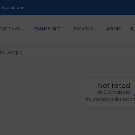
Moçambique
DESTINOS
TRANSPORTE
EVENTOS
AVIOES
R
ra Scorpio
Not rated
de 0 avaliações
0% dos hóspedes rec