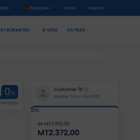
MZN
Português
Entrar
Registar
ESTAURANTES
E-VISA
OUTRAS
0
Customer 01
/5
Member Since Jan 2026
omendam
20%
de
MT3.000,00
MT2.372,00