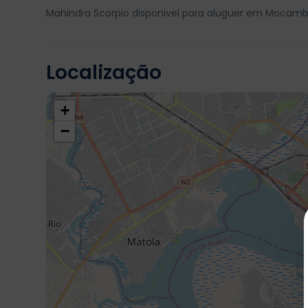
Mahindra Scorpio disponivel para aluguer em Mocambi
Localização
+
−