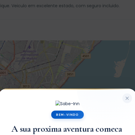
que. Veiculo em excelente estado, com seguro incluido.
BEM-VINDO
A sua proxima aventura comeca
|