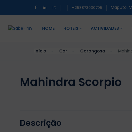
Maputo, 
+258873030705
HOME
HOTEIS
ACTIVIDADES
Início
Car
Gorongosa
Mahind
Mahindra Scorpio
Descrição