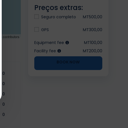
Preços extras:
Seguro completo
MT500,00
GPS
MT300,00
ap
contributors
Equipment fee
MT100,00
Facility fee
MT200,00
BOOK NOW
0
0
0
0
0