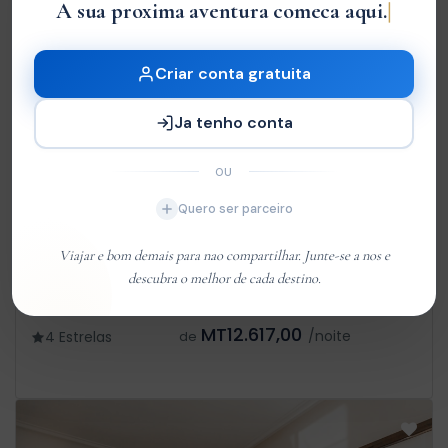
A sua proxima aventura comeca
|
Criar conta gratuita
Ja tenho conta
OU
Quero ser parceiro
Viajar e bom demais para nao compartilhar. Junte-se a nos e
Maringue Lodge
descubra o melhor de cada destino.
0 Review
MT12.617,00
/noite
4 Estrelas
de