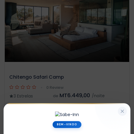
Chitengo Safari Camp
0 Review
MT6.449,00
/noite
3 Estrelas
de
BEM-VINDO