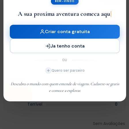
Avaliações
BEM-VINDO
A sua
|
0
/5
Criar conta gratuita
Not Rated
Ja tenho conta
Com base em
0 review
OU
Excelente
0
Quero ser parceiro
Very Good
0
Média
0
Descubra o mundo com quem entende de viagens. Cadastre-se gratis
e comece a explorar.
Ruim
0
Terrível
0
Sem Avaliações