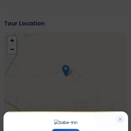
Cancelamento gratuito ate 24 horas antes.
Tour Location
+
−
Leaflet
| ©
OpenStreetMap
contributors