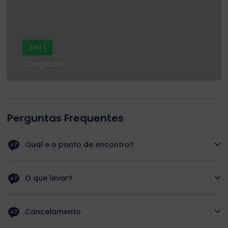
Dia 1
Chegada
Perguntas Frequentes
Qual e o ponto de encontro?
O guia ira buscar-lo ao seu hotel.
O que levar?
Protetor solar, chinelos, roupa confortavel e maquina
fotografica.
Cancelamento