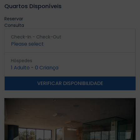
Quartos Disponíveis
Reservar
Consulta
Check-In - Check-Out
Please select
Hóspedes
1
Adulto
-
0
Criança
VERIFICAR DISPONIBILIDADE