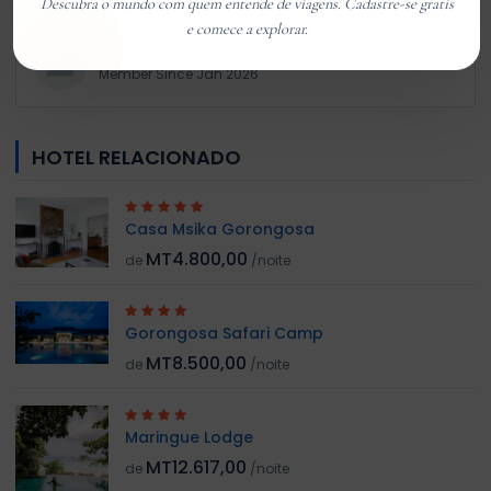
Descubra o mundo com quem entende de viagens. Cadastre-se gratis
e comece a explorar.
Customer 01
Member Since Jan 2026
HOTEL RELACIONADO
Casa Msika Gorongosa
MT4.800,00
de
/noite
Gorongosa Safari Camp
MT8.500,00
de
/noite
Maringue Lodge
MT12.617,00
de
/noite