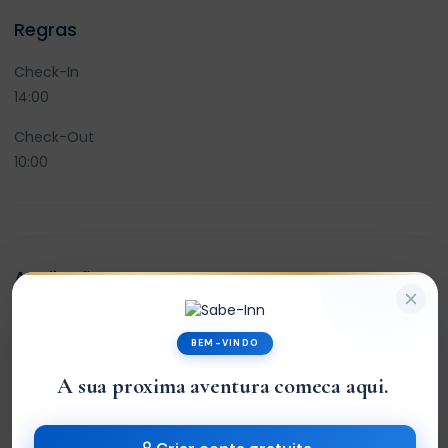
Regras
Check-In
14:00
Check-Out
10:00
Avaliações
0
BEM-VINDO
/5
A sua proxima aventura comeca aqui.
|
Not rated