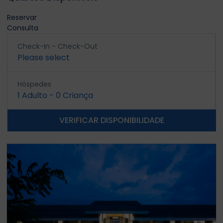
Reservar
Consulta
Check-In - Check-Out
Please select
Hóspedes
1
Adulto
-
0
Criança
VERIFICAR DISPONIBILIDADE