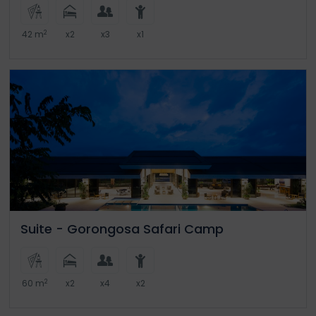
2
42 m
x2
x3
x1
Suite - Gorongosa Safari Camp
2
60 m
x2
x4
x2