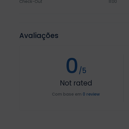
Check-Out
11:00
Avaliações
0
/5
Not rated
Com base em
0 review