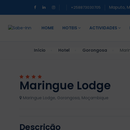
Maputo, 
+258873030705
HOME
HOTEIS
ACTIVIDADES
Início
Hotel
Gorongosa
Mari
Maringue Lodge
Maringue Lodge, Gorongosa, Moçambique
Descrição