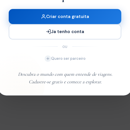
e Lodge
Criar conta gratuita
Ja tenho conta
x2
OU
Quero ser parceiro
Descubra o mundo com quem entende de viagens.
Cadastre-se gratis e comece a explorar.