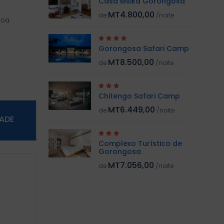
Casa Msika Gorongosa
MT4.800,00
de
/noite
boa
Gorongosa Safari Camp
MT8.500,00
de
/noite
Chitengo Safari Camp
MT6.449,00
de
/noite
DADE
Complexo Turístico de
Gorongosa
MT7.056,00
de
/noite