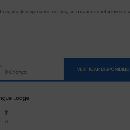
 opção de alojamento turístico, com quartos confortáveis e 
s
VERIFICAR DISPONIBILI
-
0
Criança
ingue Lodge
x1