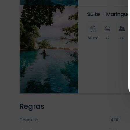
Suite - Maringu
2
60 m
x2
x4
Regras
Check-In
14:00