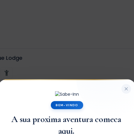
ue Lodge
x1
BEM-VINDO
A sua proxima aventura comeca
aqui.