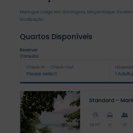
Maringue Lodge em Gorongosa, Moçambique. Excelente
localização.
Quartos Disponíveis
Reservar
Consulta
Check-In - Check-Out
Hóspede
Please select
1
Adulto
Standard - Mar
2
28 m
x1
x2