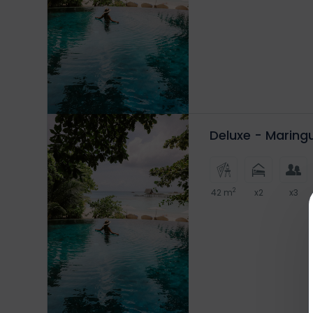
Deluxe - Maring
2
42 m
x2
x3