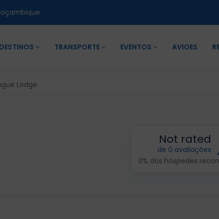
Moçambique
DESTINOS
TRANSPORTE
EVENTOS
AVIOES
R
ngue Lodge
Not rated
de 0 avaliações
0% dos hóspedes rec