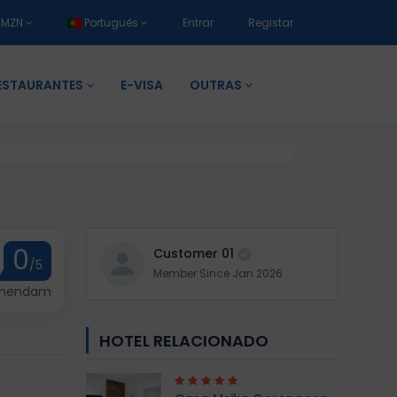
MZN
Português
Entrar
Registar
ESTAURANTES
E-VISA
OUTRAS
0
Customer 01
/5
Member Since Jan 2026
omendam
HOTEL RELACIONADO