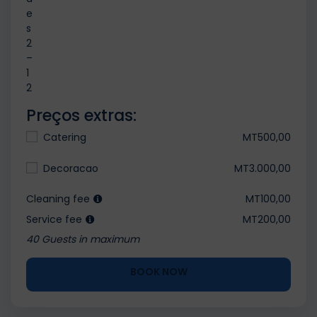
e
s
2
–
1
2
Preços extras:
Catering
MT500,00
Decoracao
MT3.000,00
Cleaning fee
MT100,00
Service fee
MT200,00
40 Guests in maximum
BOOK NOW