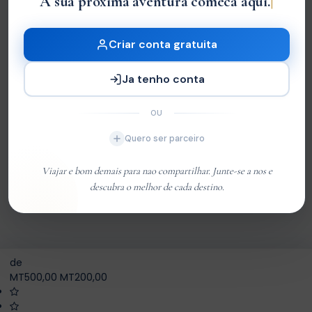
A sua proxima aventura comeca aqui.
MT200,00
de
MT500,00
Reservar
Criar conta gratuita
Consulta
Data de Início
Ja tenho conta
Please select date!
OU
Quero ser parceiro
Service fee
MT100,00
Viajar e bom demais para nao compartilhar. Junte-se a nos e
BOOK NOW
descubra o melhor de cada destino.
de
MT500,00
MT200,00