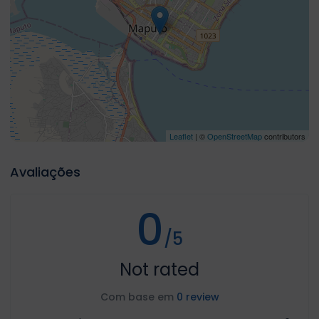
Leaflet
| ©
OpenStreetMap
contributors
Avaliações
0
/5
Not rated
Com base em
0 review