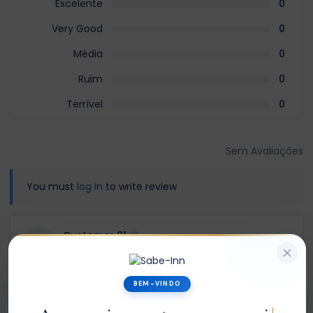
Excelente
0
Very Good
0
Média
0
Ruim
0
Terrível
0
Sem Avaliações
You must
log in
to write review
Customer 01
Member Since Jan 2026
BEM-VINDO
60%