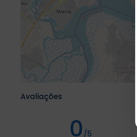
Avaliações
0
/5