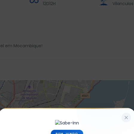
12D12H
Vilanculos
ivel em Mocambique!
BEM-VINDO