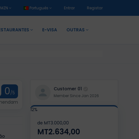
MZN
Português
Entrar
Registar
ESTAURANTES
E-VISA
OUTRAS
0
Customer 01
/5
Member Since Jan 2026
omendam
12%
de
MT3.000,00
MT2.634,00
ão