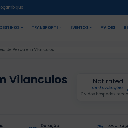
Moçambique
DESTINOS
TRANSPORTE
EVENTOS
AVIOES
R
eio de Pesca em Vilanculos
m Vilanculos
Not rated
de 0 avaliações
0% dos hóspedes rec
io
Duração
Localizaç