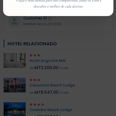
You must
log in
to write review
Viajar e bom demais para nao compartilhar. Junte-se a nos e
descubra o melhor de cada destino.
Customer 01
Member Since Jan 2026
HOTEL RELACIONADO
Hotel Angoche Mar
MT3.200,00
de
/noite
Casuarina Beach Lodge
MT8.547,00
de
/noite
Ossimba Beach Lodge