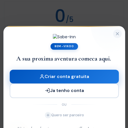
0
/5
Not rated
Com base em
0 review
BEM-VINDO
Excelente
0
A sua proxima aventura comeca aqui.
|
Very Good
0
Média
0
Criar conta gratuita
Ruim
0
Ja tenho conta
Terrível
0
OU
Sem Avaliações
Quero ser parceiro