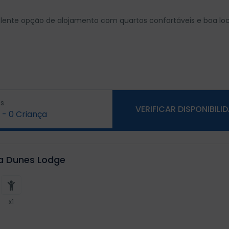
ente opção de alojamento com quartos confortáveis e boa loc
s
VERIFICAR DISPONIBILI
-
0
Criança
ra Dunes Lodge
x1