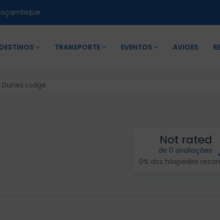
Moçambique
DESTINOS
TRANSPORTE
EVENTOS
AVIOES
R
a Dunes Lodge
Not rated
de 0 avaliações
0% dos hóspedes rec