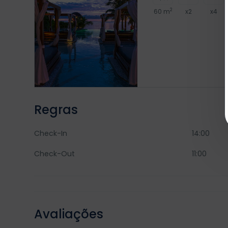
2
60 m
x2
x4
Regras
Check-In
14:00
Check-Out
11:00
Avaliações