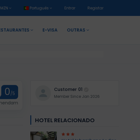
MZN
Português
Entrar
Registar
ESTAURANTES
E-VISA
OUTRAS
0
Customer 01
/5
Member Since Jan 2026
omendam
HOTEL RELACIONADO