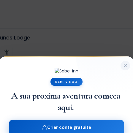
Dunes Lodge
x1
BEM-VINDO
A sua proxima aventura comeca
aqui.
unes Lodge
Criar conta gratuita