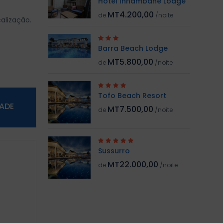
Hotel Inhambane Lodge
MT4.200,00
de
/noite
alização.
Barra Beach Lodge
MT5.800,00
de
/noite
Tofo Beach Resort
DADE
MT7.500,00
de
/noite
Sussurro
MT22.000,00
de
/noite