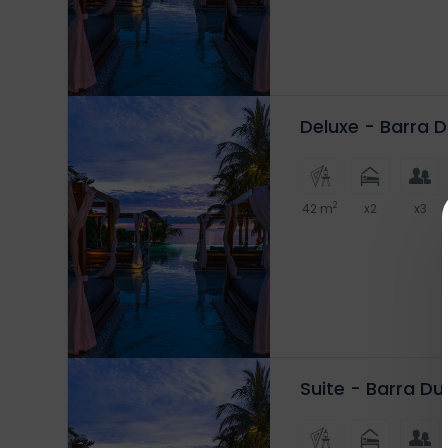
Deluxe - Barra 
2
42 m
x2
x3
Suite - Barra D