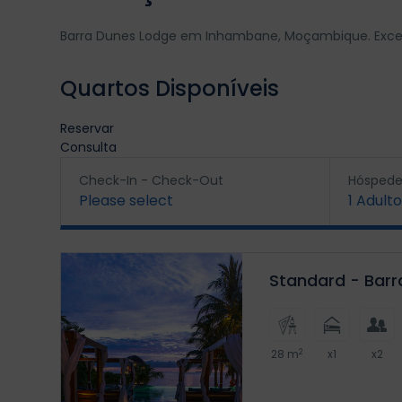
Barra Dunes Lodge em Inhambane, Moçambique. Excel
Quartos Disponíveis
Reservar
Consulta
Check-In - Check-Out
Hóspede
Please select
1
Adulto
Standard - Bar
2
28 m
x1
x2