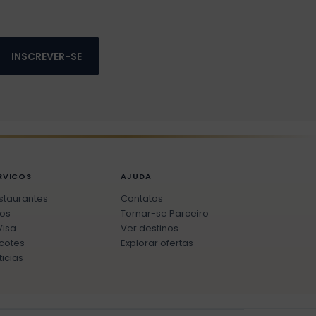
INSCREVER-SE
RVICOS
AJUDA
staurantes
Contatos
os
Tornar-se Parceiro
Visa
Ver destinos
cotes
Explorar ofertas
ticias