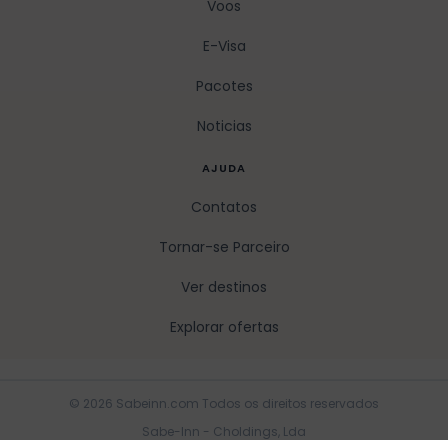
Voos
E-Visa
Pacotes
Noticias
AJUDA
Contatos
Tornar-se Parceiro
Ver destinos
Explorar ofertas
© 2026 Sabeinn.com Todos os direitos reservados
Sabe-Inn - Choldings, Lda