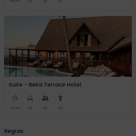
48 m
x2
x3
x1
Suite - Beira Terrace Hotel
2
70 m
x2
x4
x2
Regras