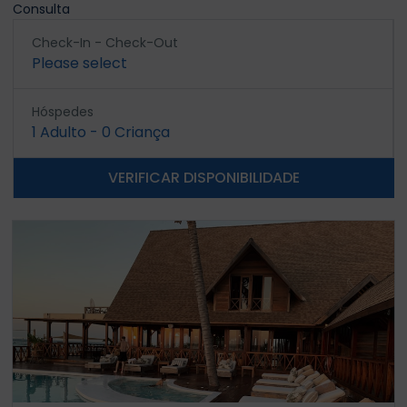
Consulta
Check-In - Check-Out
Please select
Hóspedes
1
Adulto
-
0
Criança
VERIFICAR DISPONIBILIDADE