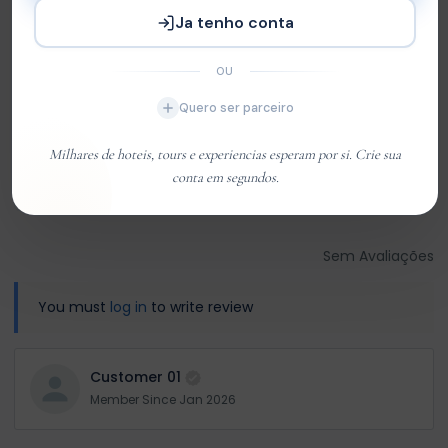
Com base em
0 review
Ja tenho conta
Excelente
0
OU
Very Good
0
Quero ser parceiro
Média
0
Ruim
0
Milhares de hoteis, tours e experiencias esperam por si. Crie sua
conta em segundos.
Terrível
0
Sem Avaliações
You must
log in
to write review
Customer 01
Member Since Jan 2026