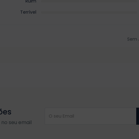
Ruim
Terrível
Sem 
ões
no seu email