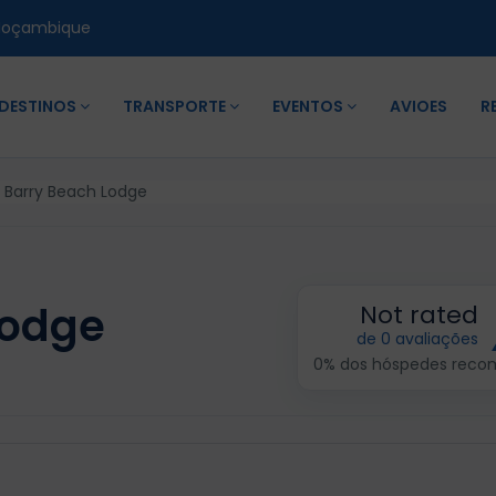
Moçambique
DESTINOS
TRANSPORTE
EVENTOS
AVIOES
R
 Barry Beach Lodge
Lodge
Not rated
de 0 avaliações
0% dos hóspedes rec