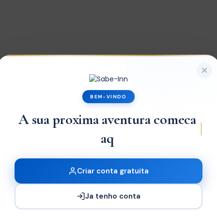
arry Beach Lodge
BEM-VINDO
A sua proxima aventura comeca
aqui.
x1
Criar conta gratuita
Ja tenho conta