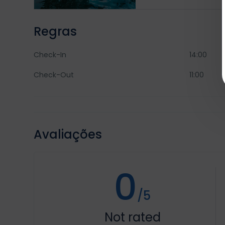
Regras
Check-In
14:00
Check-Out
11:00
Avaliações
0
/5
Not rated