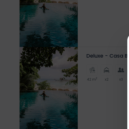
Deluxe - Casa B
2
42 m
x2
x3