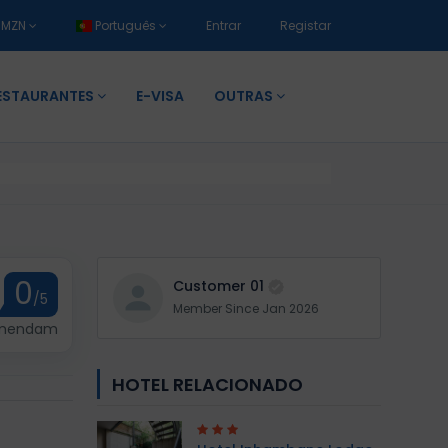
MZN
Português
Entrar
Registar
ESTAURANTES
E-VISA
OUTRAS
0
Customer 01
/5
Member Since Jan 2026
omendam
HOTEL RELACIONADO