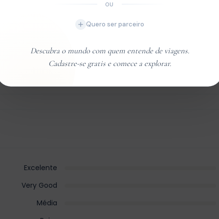
OU
Quero ser parceiro
Descubra o mundo com quem entende de viagens.
Cadastre-se gratis e comece a explorar.
Excelente
Very Good
Média