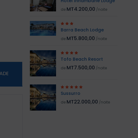
Hotel Inhambane Lodge
MT4.200,00
de
/noite
Barra Beach Lodge
MT5.800,00
de
/noite
Tofo Beach Resort
MT7.500,00
de
/noite
DADE
Sussurro
MT22.000,00
de
/noite