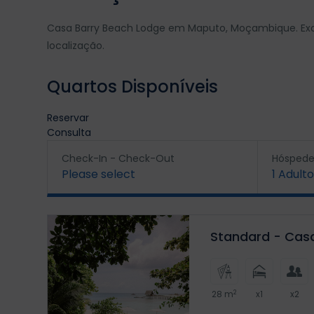
Casa Barry Beach Lodge em Maputo, Moçambique. Exc
localização.
Quartos Disponíveis
Reservar
Consulta
Check-In - Check-Out
Hóspede
Please select
1
Adulto
Standard - Cas
2
28 m
x1
x2