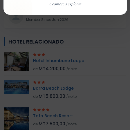
e comece a explorar.
Customer 01
Member Since Jan 2026
HOTEL RELACIONADO
Hotel Inhambane Lodge
MT4.200,00
de
/noite
Barra Beach Lodge
MT5.800,00
de
/noite
Tofo Beach Resort
MT7.500,00
de
/noite