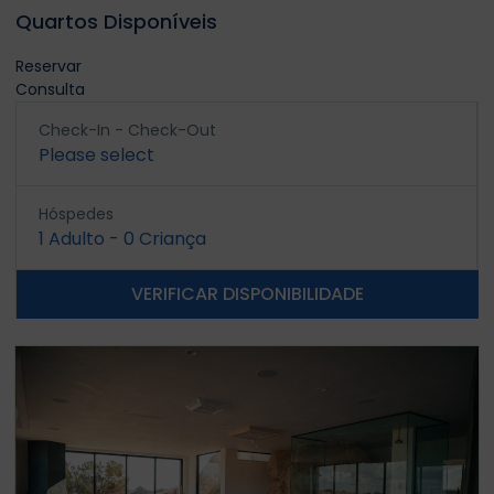
Quartos Disponíveis
Reservar
Consulta
Check-In - Check-Out
Please select
Hóspedes
1
Adulto
-
0
Criança
VERIFICAR DISPONIBILIDADE