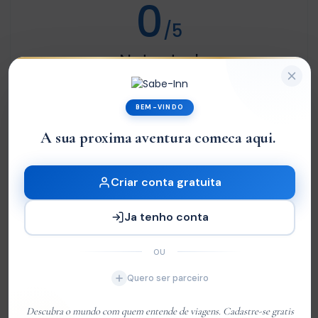
0
/5
Not rated
Com base em
0 review
BEM-VINDO
Excelente
0
A sua proxima aventura comeca aqui.
|
Very Good
0
Média
0
Criar conta gratuita
Ruim
0
Terrível
Ja tenho conta
0
OU
Sem Avaliações
Quero ser parceiro
You must
log in
to write review
Descubra o mundo com quem entende de viagens. Cadastre-se gratis