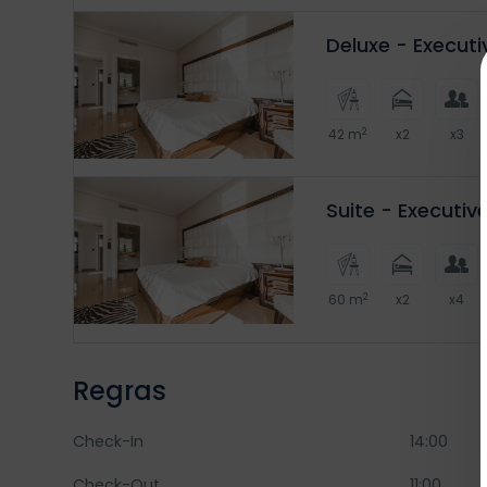
Deluxe - Execut
2
42 m
x2
x3
Suite - Executiv
2
60 m
x2
x4
Regras
Check-In
14:00
Check-Out
11:00