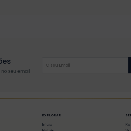
ões
no seu email
EXPLORAR
SE
Início
Re
Hoteis
Vo