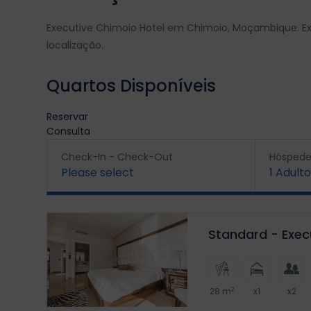
Executive Chimoio Hotel em Chimoio, Moçambique. Exc
localização.
Quartos Disponíveis
Reservar
Consulta
Check-In - Check-Out
Hóspede
Please select
1
Adulto
Standard - Exec
2
28 m
x1
x2