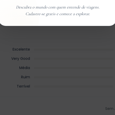
Descubra o mundo com quem entende de viagens.
Cadastre-se gratis e comece a explorar.
Excelente
Very Good
Média
Ruim
Terrível
Sem 