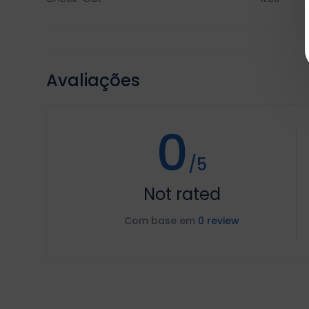
Avaliações
0
/5
Not rated
Com base em
0 review