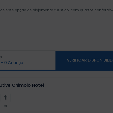
elente opção de alojamento turístico, com quartos confortáv
s
VERIFICAR DISPONIBILI
-
0
Criança
utive Chimoio Hotel
x1