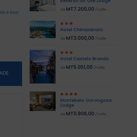
Reserva do Gilé Lodge
MT7.200,00
de
/noite
eis e boa
Hotel Chimanimani
MT3.000,00
de
/noite
Hotel Castelo Brando
MT5.051,00
de
/noite
DADE
Montebelo Gorongosa
Lodge
MT11.806,00
de
/noite