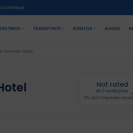
Moçambique
DESTINOS
TRANSPORTE
EVENTOS
AVIOES
R
e Chimoio Hotel
Hotel
Not rated
de 0 avaliações
0% dos hóspedes rec