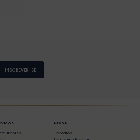
INSCREVER-SE
RVICOS
AJUDA
staurantes
Contatos
os
Tornar-se Parceiro