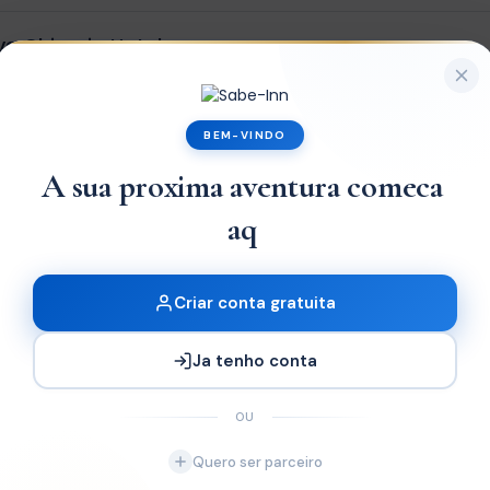
ive Chimoio Hotel
x1
BEM-VINDO
A sua proxima aventura comeca
e Chimoio Hotel
aqui.
x2
Criar conta gratuita
Ja tenho conta
OU
Quero ser parceiro