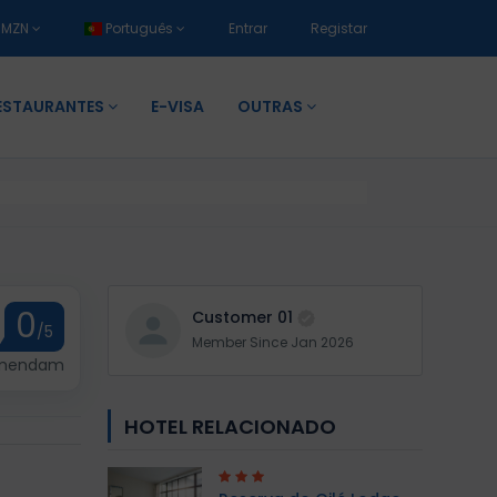
MZN
Português
Entrar
Registar
ESTAURANTES
E-VISA
OUTRAS
0
Customer 01
/5
Member Since Jan 2026
omendam
HOTEL RELACIONADO