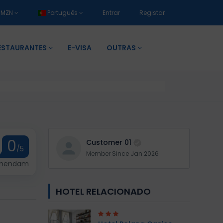
MZN
Português
Entrar
Registar
ESTAURANTES
E-VISA
OUTRAS
0
Customer 01
/5
Member Since Jan 2026
omendam
HOTEL RELACIONADO