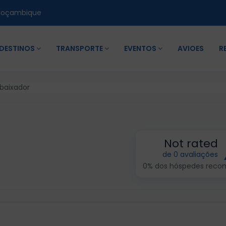
Moçambique
DESTINOS
TRANSPORTE
EVENTOS
AVIOES
R
baixador
Not rated
de 0 avaliações
0% dos hóspedes rec