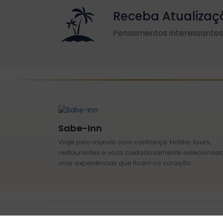
Receba Atualizaç
Pensamentos interessantes 
Sabe-Inn
Viaje pelo mundo com confiança. Hotéis, tours,
restaurantes e voos cuidadosamente selecionad
criar experiências que ficam no coração.