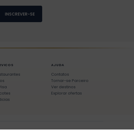
INSCREVER-SE
RVICOS
AJUDA
staurantes
Contatos
os
Tornar-se Parceiro
Visa
Ver destinos
cotes
Explorar ofertas
ticias