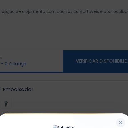
opção de alojamento com quartos confortáveis e boa localiza
s
VERIFICAR DISPONIBILI
-
0
Criança
l Embaixador
x1