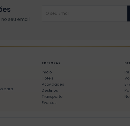
ões
no seu email
EXPLORAR
SE
Início
Re
Hoteis
Vo
Actividades
E-
os para
Destinos
Pa
Transporte
No
Eventos