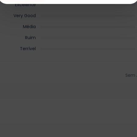
Excelente
Very Good
Média
Ruim
Terrível
Sem 