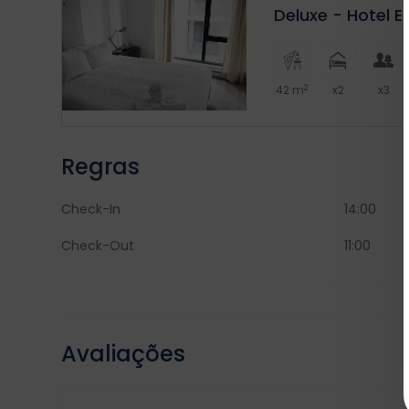
Deluxe - Hotel 
2
42 m
x2
x3
Regras
Check-In
14:00
Check-Out
11:00
Avaliações