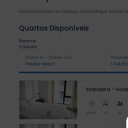
Hotel Embaixador em Maputo, Moçambique. Excelente 
Quartos Disponíveis
Reservar
Consulta
Check-In - Check-Out
Hóspede
Please select
1
Adulto
Standard - Hote
2
28 m
x1
x2