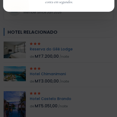
conta em segundos.
Customer 01
Member Since Jan 2026
HOTEL RELACIONADO
Reserva do Gilé Lodge
MT7.200,00
de
/noite
Hotel Chimanimani
MT3.000,00
de
/noite
Hotel Castelo Brando
MT5.051,00
de
/noite