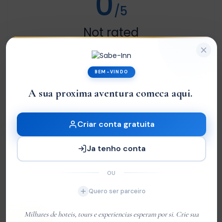
0
/5
Not rated
Com base em
0 review
Excelente
0
BEM-VINDO
Very Good
0
A sua proxima aventura comeca aqui.
|
Média
0
Ruim
0
Criar conta gratuita
Terrível
0
Ja tenho conta
Sem Avaliações
OU
Quero ser parceiro
You must
log in
to write review
Milhares de hoteis, tours e experiencias esperam por si. Crie sua