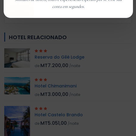
conta em segundos.
Customer 01
Member Since Jan 2026
HOTEL RELACIONADO
Reserva do Gilé Lodge
MT7.200,00
de
/noite
Hotel Chimanimani
MT3.000,00
de
/noite
Hotel Castelo Brando
MT5.051,00
de
/noite