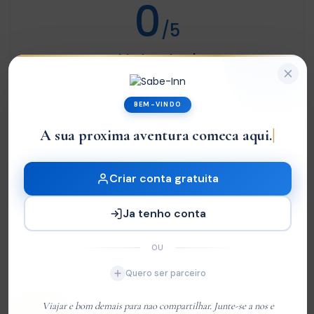
0
/5
Not rated
Com base em
0 review
BEM-VINDO
Excelente
0
A sua proxima aventura comeca aqui.
Very Good
0
Média
0
Criar conta gratuita
Ruim
0
Ja tenho conta
Terrível
0
OU
Sem Avaliações
Quero ser parceiro
You must
log in
to write review
Viajar e bom demais para nao compartilhar. Junte-se a nos e