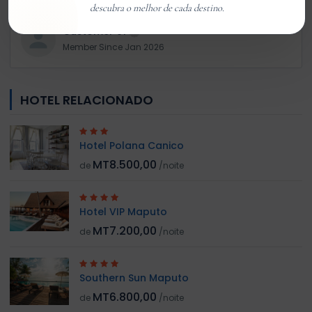
descubra o melhor de cada destino.
Customer 01
Member Since Jan 2026
HOTEL RELACIONADO
Hotel Polana Canico
MT8.500,00
de
/noite
Hotel VIP Maputo
MT7.200,00
de
/noite
Southern Sun Maputo
MT6.800,00
de
/noite