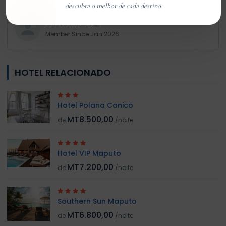
descubra o melhor de cada destino.
Customer 01
Member Since Jan 2026
HOTEL RELACIONADO
Hotel Polana Canico
MT8.500,00
de
/noite
Hotel VIP Maputo
MT7.200,00
de
/noite
Southern Sun Maputo
MT6.800,00
de
/noite