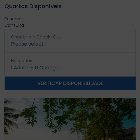
Quartos Disponíveis
Reservar
Consulta
Check-In - Check-Out
Please select
Hóspedes
1
Adulto
-
0
Criança
VERIFICAR DISPONIBILIDADE