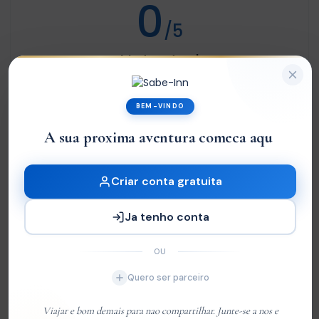
0
/5
Not rated
Com base em
0 review
BEM-VINDO
Excelente
0
A sua proxima aventura comeca aqui.
Very Good
0
Média
0
Criar conta gratuita
Ruim
0
Ja tenho conta
Terrível
0
OU
Sem Avaliações
Quero ser parceiro
You must
log in
to write review
Viajar e bom demais para nao compartilhar. Junte-se a nos e