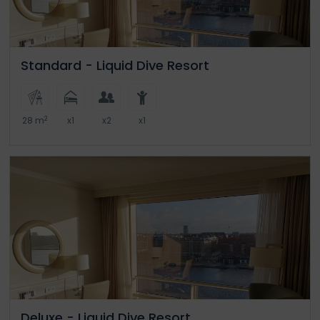
Standard - Liquid Dive Resort
2
28 m
x1
x2
x1
Deluxe - Liquid Dive Resort