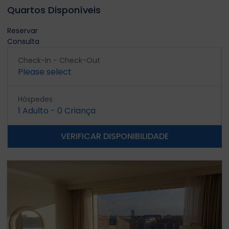
Quartos Disponíveis
Reservar
Consulta
Check-In - Check-Out
Please select
Hóspedes
1
Adulto
-
0
Criança
VERIFICAR DISPONIBILIDADE