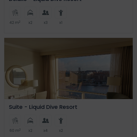
2
42 m
x2
x3
x1
Suite - Liquid Dive Resort
2
60 m
x2
x4
x2