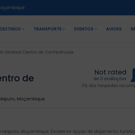
Moçambique
DESTINOS
TRANSPORTE
EVENTOS
AVIOES
R
o Girassol Centro de Conferências
Not rated
entro de
de 0 avaliações
0% dos hóspedes reco
, Maputo, Moçambique
 Maputo, Moçambique. Excelente opção de alojamento turístic