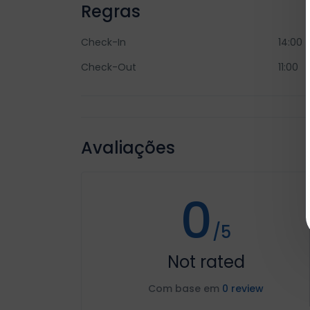
Regras
Check-In
14:00
Check-Out
11:00
Avaliações
0
/5
Not rated
Com base em
0 review