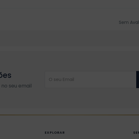
Sem Aval
ões
no seu email
EXPLORAR
SE