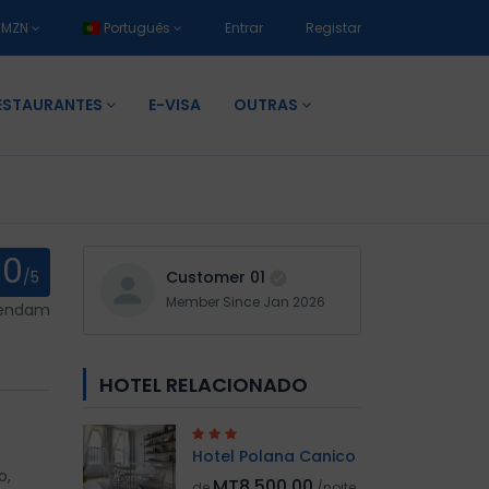
MZN
Português
Entrar
Registar
ESTAURANTES
E-VISA
OUTRAS
0
/5
Customer 01
Member Since Jan 2026
mendam
HOTEL RELACIONADO
Hotel Polana Canico
o,
MT8.500,00
de
/noite