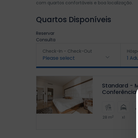
com quartos confortáveis e boa localização.
Quartos Disponíveis
Reservar
Consulta
Check-In - Check-Out
Hósp
Please select
1
Adu
Standard - M
Conferência
2
28 m
x1