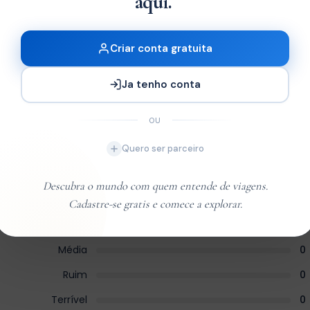
aqui.
Criar conta gratuita
Ja tenho conta
OU
Quero ser parceiro
Descubra o mundo com quem entende de viagens.
Excelente
0
Cadastre-se gratis e comece a explorar.
Very Good
0
Média
0
Ruim
0
Terrível
0