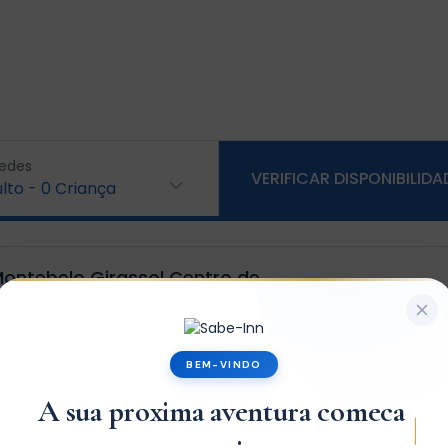
edes
VERIFICAR DISPONIBILIDA
lto
-
0
Criança
ontebelo Girassol Centro de
s
BEM-VINDO
x2
x1
A sua proxima aventura comeca
|