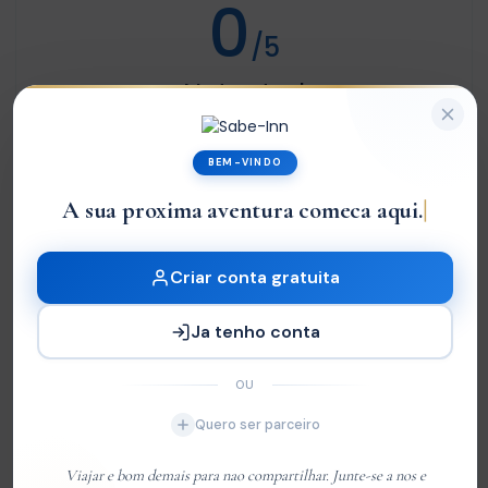
0
/5
Not rated
Com base em
0 review
BEM-VINDO
Excelente
0
A sua proxima aventura comeca aqui.
Very Good
0
Média
0
Criar conta gratuita
Ruim
0
Ja tenho conta
Terrível
0
OU
Sem Avaliações
Quero ser parceiro
You must
log in
to write review
Viajar e bom demais para nao compartilhar. Junte-se a nos e