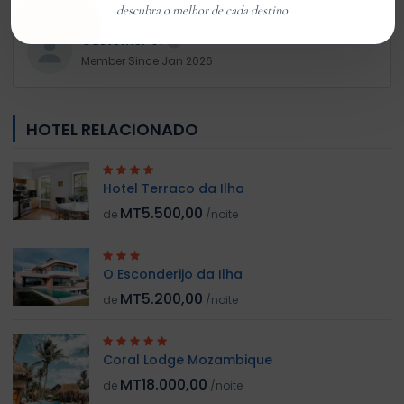
descubra o melhor de cada destino.
Customer 01
Member Since Jan 2026
HOTEL RELACIONADO
Hotel Terraco da Ilha
MT5.500,00
de
/noite
O Esconderijo da Ilha
MT5.200,00
de
/noite
Coral Lodge Mozambique
MT18.000,00
de
/noite