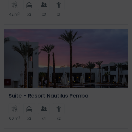
2
42 m
x2
x3
x1
Suite - Resort Nautilus Pemba
2
60 m
x2
x4
x2