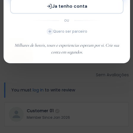
Com base em
0 review
Ja tenho conta
Excelente
0
OU
Very Good
0
Quero ser parceiro
Média
0
Ruim
0
Milhares de hoteis, tours e experiencias esperam por si. Crie sua
conta em segundos.
Terrível
0
Sem Avaliações
You must
log in
to write review
Customer 01
Member Since Jan 2026