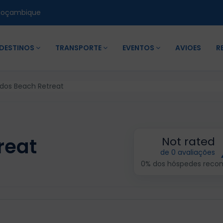
Moçambique
DESTINOS
TRANSPORTE
EVENTOS
AVIOES
R
idos Beach Retreat
reat
Not rated
de 0 avaliações
0% dos hóspedes rec