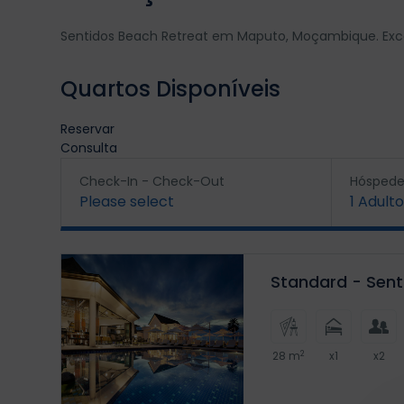
Sentidos Beach Retreat em Maputo, Moçambique. Exce
Quartos Disponíveis
Reservar
Consulta
Check-In - Check-Out
Hóspede
Please select
1
Adulto
Standard - Sent
2
28 m
x1
x2