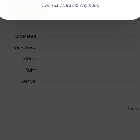
Crie sua conta em segundos.
Excelente
Very Good
Média
Ruim
Terrível
Sem 