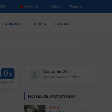
MZN
Português
Entrar
Registar
ESTAURANTES
E-VISA
OUTRAS
0
Customer 01
/5
Member Since Jan 2026
omendam
HOTEL RELACIONADO