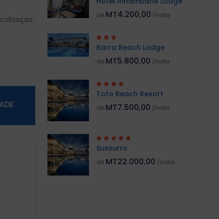
Hotel Inhambane Lodge
MT4.200,00
de
/noite
calização.
Barra Beach Lodge
MT5.800,00
de
/noite
Tofo Beach Resort
DADE
MT7.500,00
de
/noite
Sussurro
MT22.000,00
de
/noite