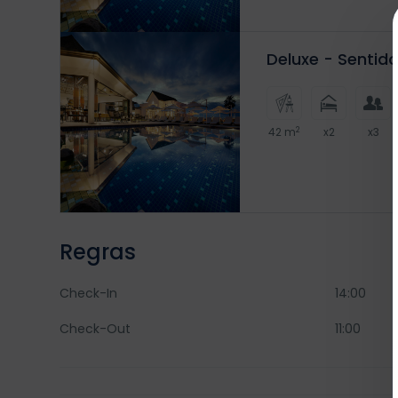
Deluxe - Sentid
2
42 m
x2
x3
Regras
Check-In
14:00
Check-Out
11:00