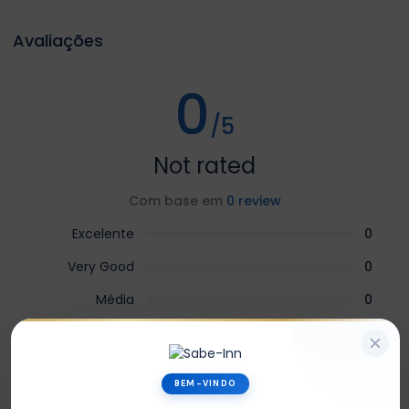
Avaliações
0
/5
Not rated
Com base em
0 review
Excelente
0
Very Good
0
Média
0
Ruim
0
Terrível
0
BEM-VINDO