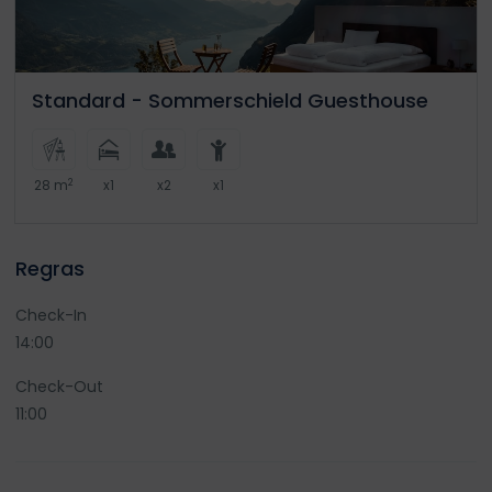
Standard - Sommerschield Guesthouse
2
28 m
x1
x2
x1
Regras
Check-In
14:00
Check-Out
11:00