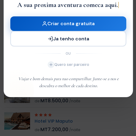
A sua proxima aventura comeca aqui.
Sem Avaliações
You must
log in
to write review
Criar conta gratuita
Ja tenho conta
Customer 01
Member Since Jan 2026
OU
Quero ser parceiro
HOTEL RELACIONADO
Viajar e bom demais para nao compartilhar. Junte-se a nos e
descubra o melhor de cada destino.
Hotel Polana Canico
MT8.500,00
de
/noite
Hotel VIP Maputo
MT7.200,00
de
/noite