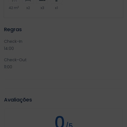
2
42 m
x2
x3
x1
Regras
Check-In
14:00
Check-Out
11:00
Avaliações
0
/5