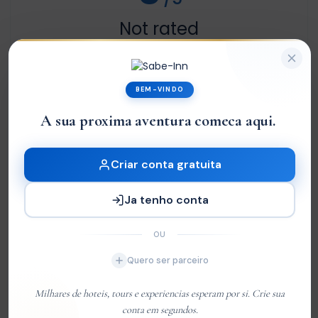
Not rated
Com base em
0 review
Excelente
0
BEM-VINDO
Very Good
0
A sua proxima aventura comeca a
|
Média
0
Ruim
0
Criar conta gratuita
Terrível
0
Ja tenho conta
Sem Avaliações
OU
Quero ser parceiro
You must
log in
to write review
Milhares de hoteis, tours e experiencias esperam por si. Crie sua
conta em segundos.
Customer 01