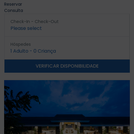
Reservar
Consulta
Check-In - Check-Out
Please select
Hóspedes
1
Adulto
-
0
Criança
VERIFICAR DISPONIBILIDADE