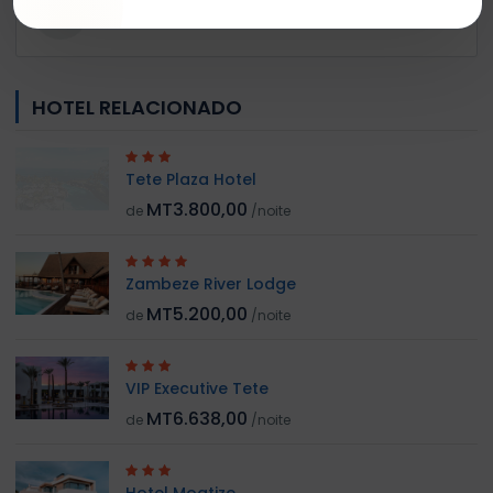
Member Since Jan 2026
HOTEL RELACIONADO
Tete Plaza Hotel
MT3.800,00
de
/noite
Zambeze River Lodge
MT5.200,00
de
/noite
VIP Executive Tete
MT6.638,00
de
/noite