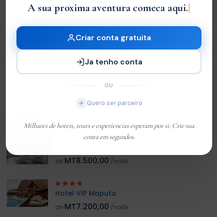
A sua proxima aventura comeca aqui.
Sem Avaliações
You must
log in
to write review
Criar conta gratuita
Ja tenho conta
Customer 01
Member Since Jan 2026
OU
Quero ser parceiro
HOTEL RELACIONADO
Milhares de hoteis, tours e experiencias esperam por si. Crie sua
conta em segundos.
Hotel Polana Canico
MT8.500,00
de
/noite
Hotel VIP Maputo
MT7.200,00
de
/noite