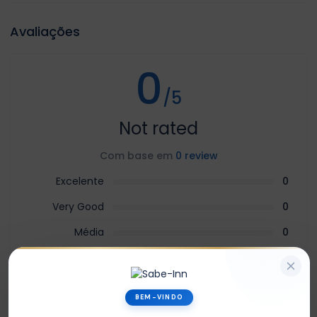
Avaliações
0
/5
Not rated
Com base em
0 review
Excelente
0
Very Good
0
Média
0
Ruim
0
Terrível
0
BEM-VINDO