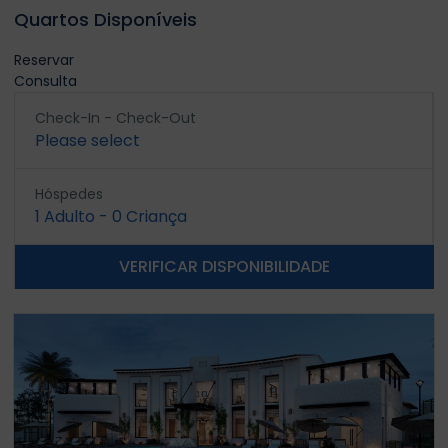
Quartos Disponíveis
Reservar
Consulta
Check-In - Check-Out
Please select
Hóspedes
1
Adulto
-
0
Criança
VERIFICAR DISPONIBILIDADE