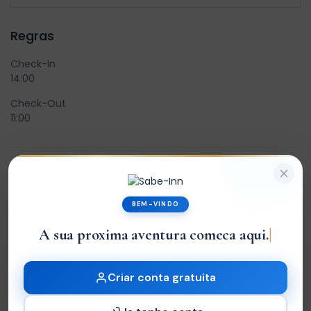
Regras
Check-In
14:00
Check-Out
11:00
Avaliações
BEM-VINDO
0
A sua proxima aventura comeca aqui.
/5
Criar conta gratuita
Not rated