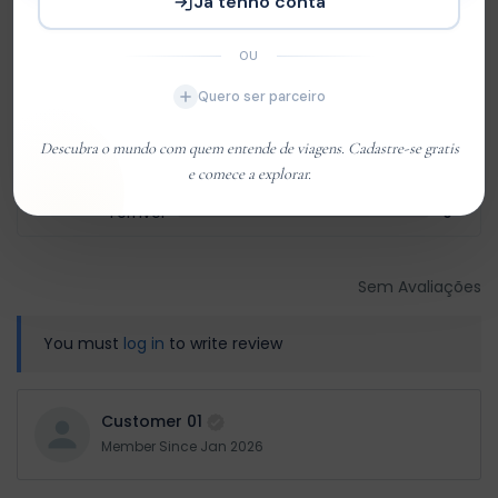
Ja tenho conta
Com base em
0 review
Excelente
0
OU
Very Good
0
Quero ser parceiro
Média
0
Descubra o mundo com quem entende de viagens. Cadastre-se gratis
Ruim
0
e comece a explorar.
Terrível
0
Sem Avaliações
You must
log in
to write review
Customer 01
Member Since Jan 2026