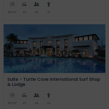
2
42 m
x2
x3
x1
Suite - Turtle Cove International Surf Shop
& Lodge
2
60 m
x2
x4
x2