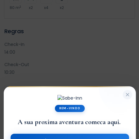
2
80 m
x2
x4
x2
Regras
Check-In
14:00
Check-Out
10:30
Avaliações
BEM-VINDO
A sua proxima aventura comeca aqui.
0
/5