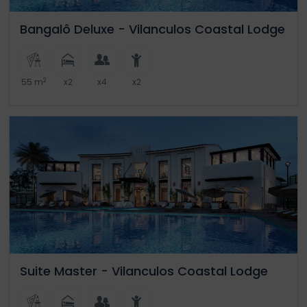
Bangalô Deluxe - Vilanculos Coastal Lodge
2
55 m
x2
x4
x2
Suite Master - Vilanculos Coastal Lodge