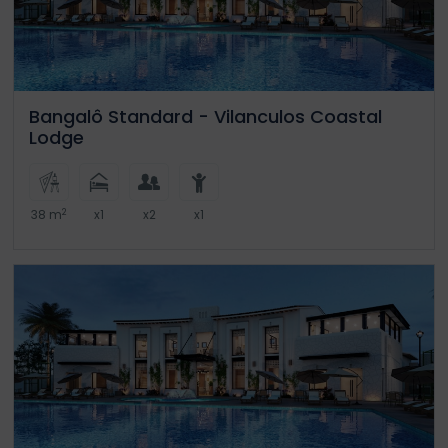
Bangalô Standard - Vilanculos Coastal
Lodge
2
38 m
x1
x2
x1