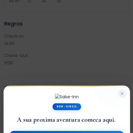
2
65 m
x2
x4
x2
Regras
Check-In
14:00
Check-Out
11:00
Avaliações
BEM-VINDO
0
A sua proxima aventura comeca aqui.
|
/5