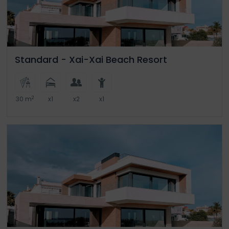
Standard - Xai-Xai Beach Resort
2
30 m
x1
x2
x1