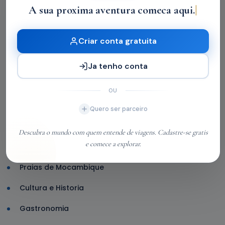
Veja onde estarão as unidades do
A sua proxima aventura comeca aqui.
Sine Móvel nesta quinta-feira
Criar conta gratuita
ECOTURISMO
Técnicas da semana no Liceu de
Ofícios Criativos vão do bordado em
Ja tenho conta
fotografia ao espantalho junino
OU
Categories
Quero ser parceiro
Aventura em Mocambique
Descubra o mundo com quem entende de viagens. Cadastre-se gratis
e comece a explorar.
Ecoturismo
Praias de Mocambique
Cultura e Historia
Gastronomia