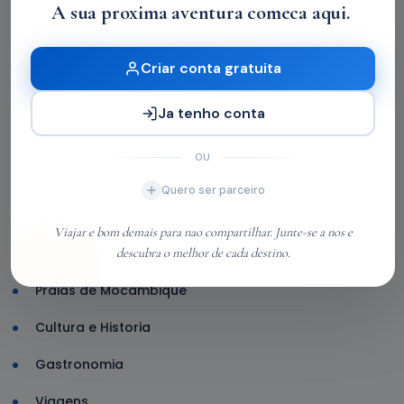
A sua proxima aventura comeca aqui.
|
Sine Móvel nesta quinta-feira
ECOTURISMO
Criar conta gratuita
Técnicas da semana no Liceu de
Ofícios Criativos vão do bordado em
Ja tenho conta
fotografia ao espantalho junino
OU
Categories
Quero ser parceiro
Aventura em Mocambique
Viajar e bom demais para nao compartilhar. Junte-se a nos e
Ecoturismo
descubra o melhor de cada destino.
Praias de Mocambique
Cultura e Historia
Gastronomia
Viagens