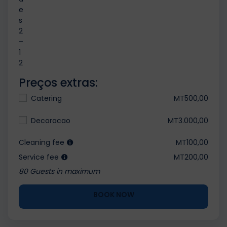
e
s
2
–
1
2
Preços extras:
Catering
MT500,00
Decoracao
MT3.000,00
Cleaning fee
MT100,00
Service fee
MT200,00
80 Guests in maximum
BOOK NOW