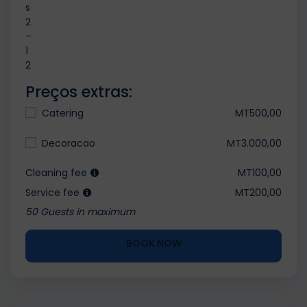
s
2
–
1
2
Preços extras:
Catering
MT500,00
Decoracao
MT3.000,00
Cleaning fee
MT100,00
Service fee
MT200,00
50 Guests in maximum
BOOK NOW