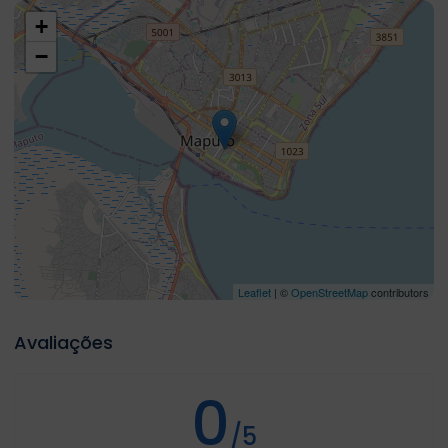
+
−
Leaflet
| ©
OpenStreetMap
contributors
Avaliações
0
/5