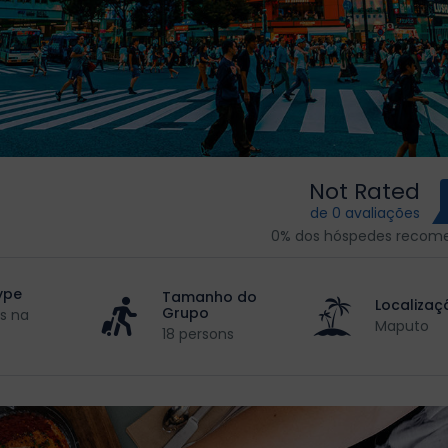
Not Rated
de 0 avaliações
0% dos hóspedes reco
ype
Tamanho do
Localizaç
Grupo
s na
Maputo
18 persons