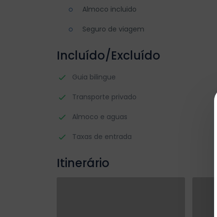
Almoco incluido
Seguro de viagem
Incluído/Excluído
Guia bilingue
Transporte privado
Almoco e aguas
Taxas de entrada
Itinerário