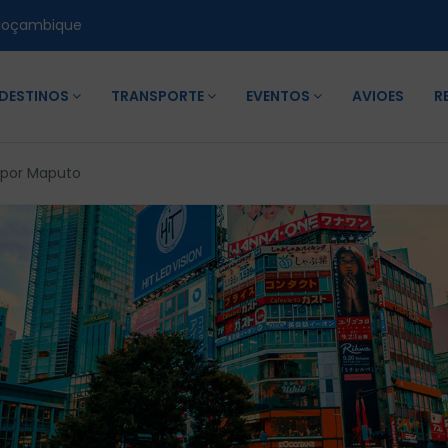
Moçambique
DESTINOS
TRANSPORTE
EVENTOS
AVIOES
R
 por Maputo