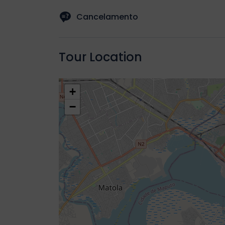
Protetor solar, chinelos, roupa confortavel e m
Cancelamento
Cancelamento gratuito ate 24 horas antes.
Tour Location
+
−