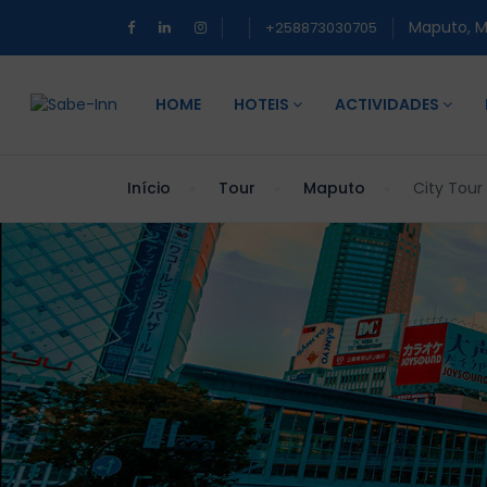
Maputo, 
+258873030705
HOME
HOTEIS
ACTIVIDADES
Início
Tour
Maputo
City Tour