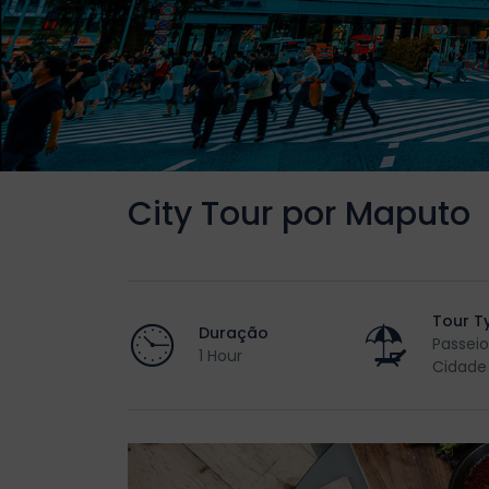
City Tour por Maputo
Tour T
Duração
Passeio
1 Hour
Cidade