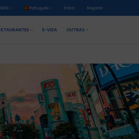
MZN
Português
Entrar
Registar
ESTAURANTES
E-VISA
OUTRAS