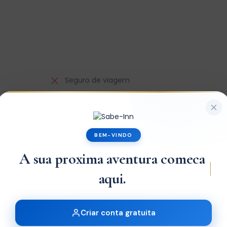
Seguro de viagem
Bebidas alcoolicas
Gorjetas
BEM-VINDO
A sua proxima aventura comeca
Criar conta gratuita