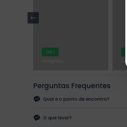
Dia 1
Chegada
Ex
Perguntas Frequentes
Qual e o ponto de encontro?
O guia ira buscar-lo ao seu hotel.
O que levar?