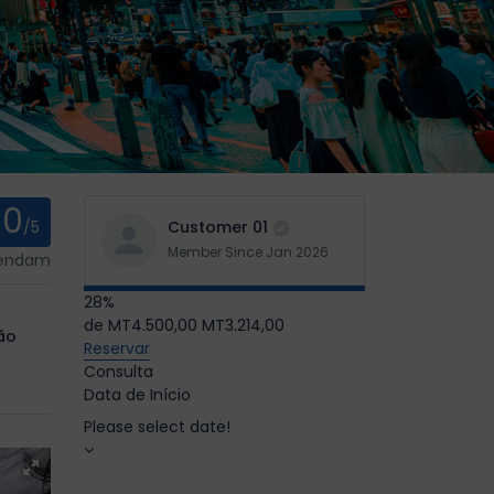
0
/5
Customer 01
Member Since Jan 2026
mendam
28%
de
MT4.500,00
MT3.214,00
ão
Reservar
Consulta
Data de Início
Please select date!