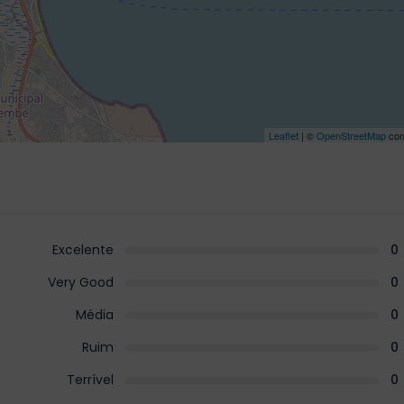
Leaflet
| ©
OpenStreetMap
con
Excelente
0
Very Good
0
Média
0
Ruim
0
Terrível
0