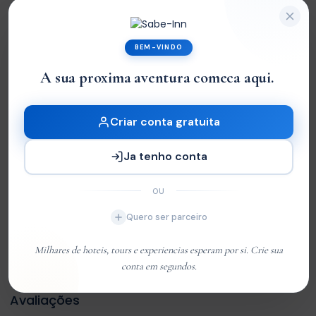
Tour Location
BEM-VINDO
+
A sua proxima aventura comeca aqui.
|
−
Criar conta gratuita
Ja tenho conta
OU
Quero ser parceiro
Milhares de hoteis, tours e experiencias esperam por si. Crie sua
Leaflet
| ©
OpenStreetMap
contributors
conta em segundos.
Avaliações