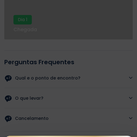
Dia 1
Chegada
Perguntas Frequentes
Qual e o ponto de encontro?
O guia ira buscar-lo ao seu hotel.
O que levar?
Protetor solar, chinelos, roupa confortavel e maquina
fotografica.
Cancelamento
Cancelamento gratuito ate 24 horas antes.