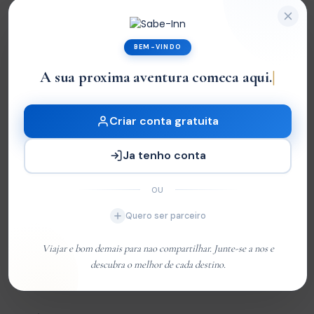
Cancelamento gratuito ate 24 horas antes.
BEM-VINDO
Tour Location
A sua proxima aventu
+
−
Criar conta gratuita
Ja tenho conta
OU
Quero ser parceiro
Viajar e bom demais para nao compartilhar. Junte-se a nos e
descubra o melhor de cada destino.
Leaflet
| ©
OpenStreetMap
contributors