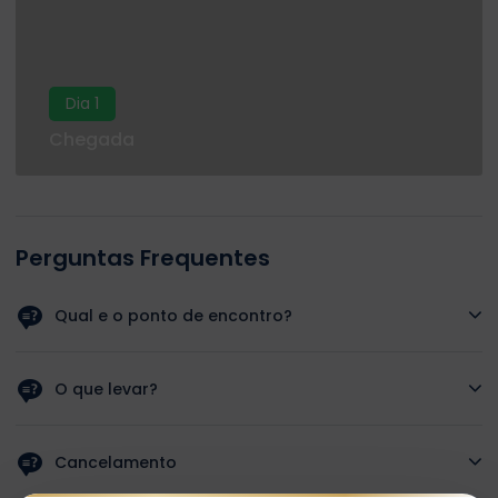
Dia 1
Chegada
Perguntas Frequentes
Qual e o ponto de encontro?
O guia ira buscar-lo ao seu hotel.
O que levar?
Protetor solar, chinelos, roupa confortavel e maquina
fotografica.
Cancelamento