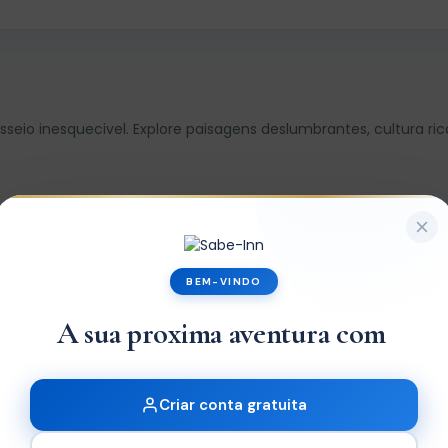
io inesquecivel. Explore paisagens deslumbrantes, cultura ri
BEM-VINDO
|
Ja tem uma co
Criar conta gratuita