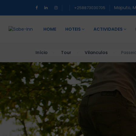
Maputo, 
+258873030705
HOME
HOTEIS
ACTIVIDADES
Início
Tour
Vilanculos
Passei