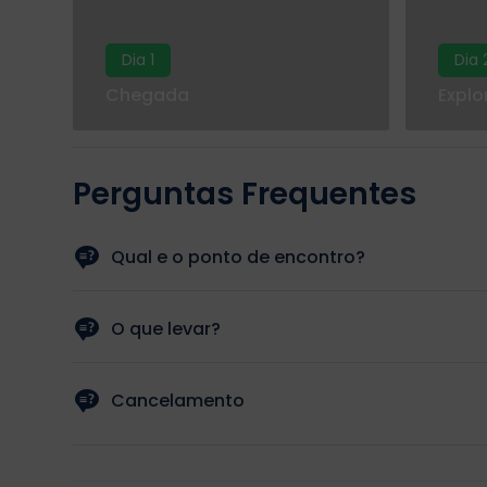
Dia 1
Dia 
Chegada
Explo
Perguntas Frequentes
Qual e o ponto de encontro?
O guia ira buscar-lo ao seu hotel.
O que levar?
Protetor solar, chinelos, roupa confortavel e maquina 
Cancelamento
Cancelamento gratuito ate 24 horas antes.