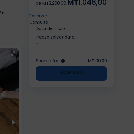
MT1.048,00
de
MT3.200,00
ão
Reservar
Consulta
Data de Início
Please select date!
Service fee
MT100,00
BOOK NOW