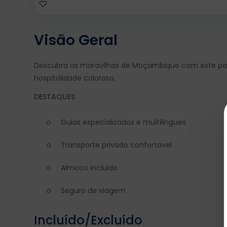
Visão Geral
Descubra as maravilhas de Moçambique com este passe
hospitalidade calorosa.
DESTAQUES
Guias especializados e multilingues
Transporte privado confortavel
Almoco incluido
Seguro de viagem
Incluído/Excluído