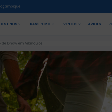
Moçambique
DESTINOS
TRANSPORTE
EVENTOS
AVIOES
R
o de Dhow em Vilanculos