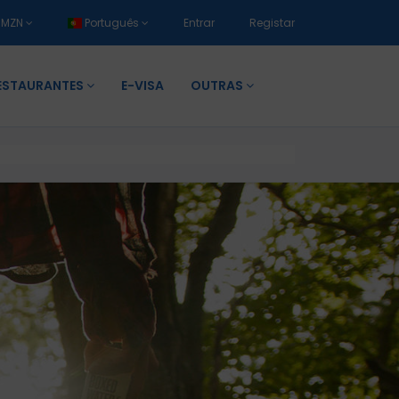
MZN
Português
Entrar
Registar
ESTAURANTES
E-VISA
OUTRAS