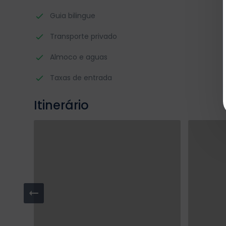
Guia bilingue
Transporte privado
Almoco e aguas
Taxas de entrada
Itinerário