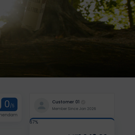
0
Customer 01
/5
Member Since Jan 2026
omendam
67%