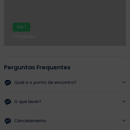
Dia 1
Chegada
Perguntas Frequentes
Qual e o ponto de encontro?
O guia ira buscar-lo ao seu hotel.
O que levar?
Protetor solar, chinelos, roupa confortavel e maquina
fotografica.
Cancelamento