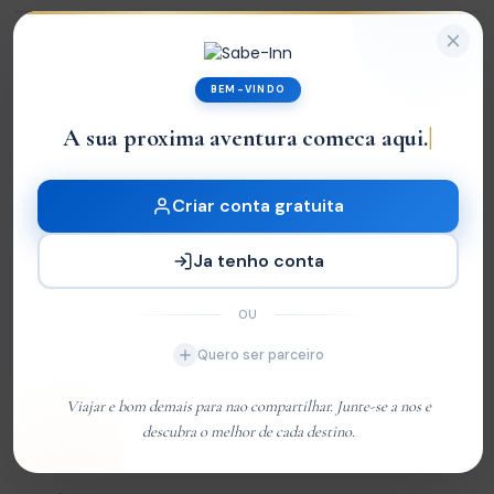
Cancelamento gratuito ate 24 horas antes.
Tour Location
BEM-VINDO
A sua proxima aventura comeca aqui.
|
+
−
Criar conta gratuita
Ja tenho conta
OU
Quero ser parceiro
Viajar e bom demais para nao compartilhar. Junte-se a nos e
descubra o melhor de cada destino.
Leaflet
| ©
OpenStreetMap
contributors