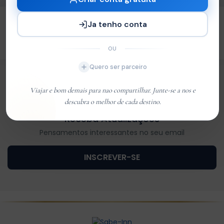
de
Ja tenho conta
MT13.000,00
MT10.000,00
Reservar Agora
OU
Quero ser parceiro
Viajar e bom demais para nao compartilhar. Junte-se a nos e
descubra o melhor de cada destino.
Receba Atualizações
Pensamentos interessantes no seu email
INSCREVER-SE