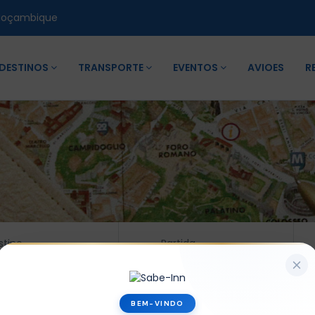
Moçambique
DESTINOS
TRANSPORTE
EVENTOS
AVIOES
R
stino
Partida
-
06/08/2026
13/08/2026
BEM-VINDO