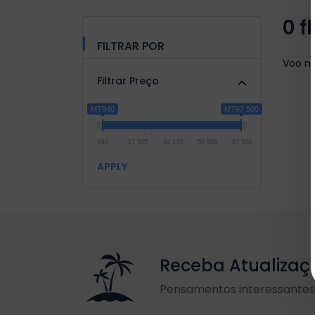
0 f
FILTRAR POR
Voo n
Filtrar Preço
MT840
MT67 500
840
17 505
34 170
50 835
67 500
APPLY
Receba Atualizaç
Pensamentos interessantes 