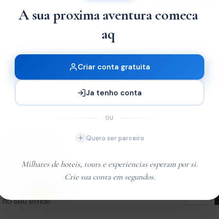
A sua proxima aventura comeca
light found
aqui.
ão encontrado
Criar conta gratuita
Ja tenho conta
OU
Quero ser parceiro
Milhares de hoteis, tours e experiencias esperam por si.
Crie sua conta em segundos.
ões
no seu email