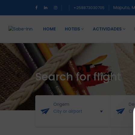
Maputo, 
+258873030705
HOME
HOTEIS
ACTIVIDADES
Search for flight
Origem
De