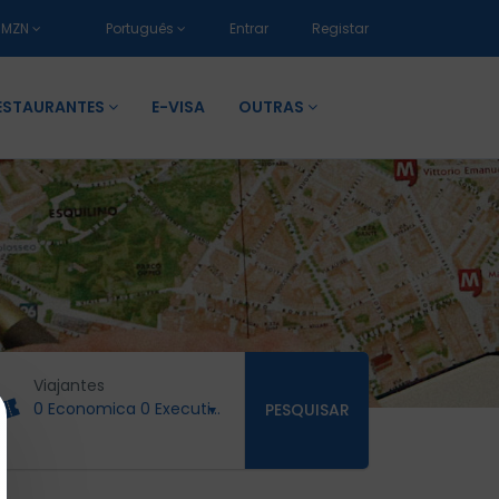
MZN
Português
Entrar
Registar
ESTAURANTES
E-VISA
OUTRAS
Viajantes
0 Economica
0 Executiva
0 Primeira Classe
PESQUISAR