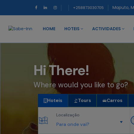
Maputo, 
+258873030705
HOME
HOTEIS
ACTIVIDADES
Hi There!
Where would you like to go?
Hoteis
Tours
Carros
Localização