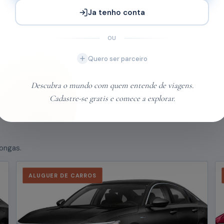
Ja tenho conta
OU
Quero ser parceiro
Hotel Beira Sol
Beira
Descubra o mundo com quem entende de viagens.
Desde
MT3.800,00
Ver todos
Cadastre-se gratis e comece a explorar.
longas.
ALUGUER DE CARROS