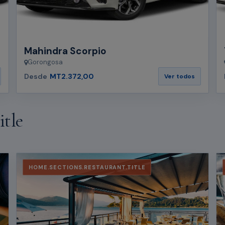
Mahindra Scorpio
Gorongosa
Desde
MT2.372,00
Ver todos
itle
HOME.SECTIONS.RESTAURANT.TITLE