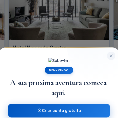
Hotel Nampula Centro
Nampula
Desde
MT3.500,00
Ver todos
BEM-VINDO
HOTEIS RECOMENDADOS
|
A
Criar conta gratuita