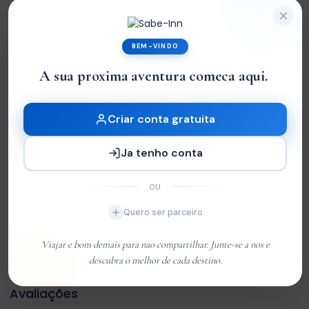
Tour Location
BEM-VINDO
+
A sua proxima aventura comeca aqui
|
−
Criar conta gratuita
Ja tenho conta
OU
Quero ser parceiro
Viajar e bom demais para nao compartilhar. Junte-se a nos e
Leaflet
| ©
OpenStreetMap
contributors
descubra o melhor de cada destino.
Avaliações