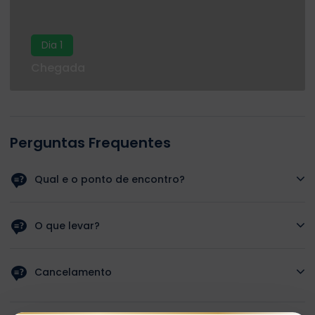
Dia 1
Chegada
Perguntas Frequentes
Qual e o ponto de encontro?
O guia ira buscar-lo ao seu hotel.
O que levar?
Protetor solar, chinelos, roupa confortavel e maquina
fotografica.
Cancelamento
Cancelamento gratuito ate 24 horas antes.