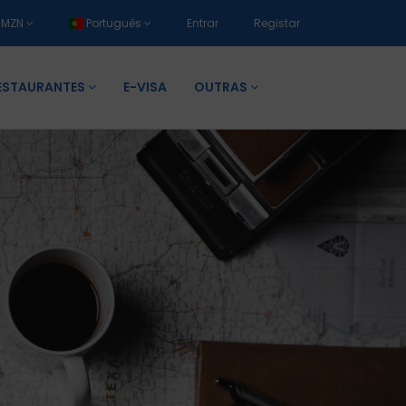
MZN
Português
Entrar
Registar
ESTAURANTES
E-VISA
OUTRAS