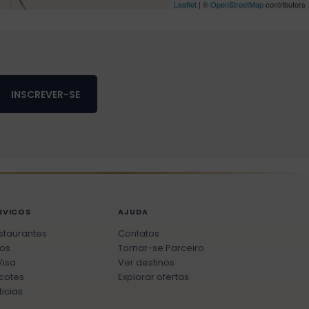
Leaflet
| ©
OpenStreetMap
contributors
INSCREVER-SE
RVICOS
AJUDA
staurantes
Contatos
os
Tornar-se Parceiro
Visa
Ver destinos
cotes
Explorar ofertas
ticias