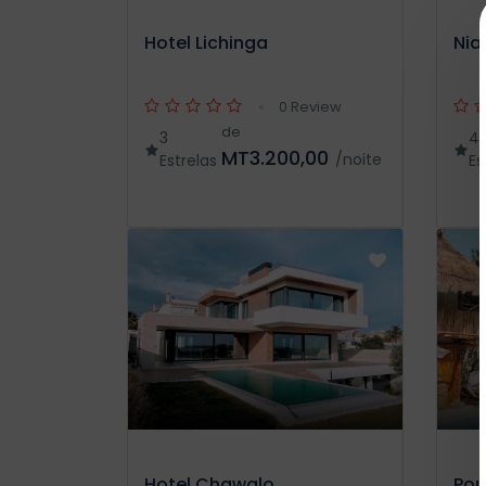
Hotel Lichinga
Nia
0 Review
de
3
4
MT3.200,00
/noite
Estrelas
Es
Hotel Chawalo
Pou