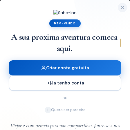
ssa Lake Lodge
Lichinga Hotel
BEM-VINDO
0 Review
0 Review
de
de
2
A sua proxima aventura
MT6.800,00
MT3.756,00
/noite
/n
trelas
Estrelas
Criar conta gratuita
Ja tenho conta
OU
Quero ser parceiro
Viajar e bom demais para nao compartilhar. Junte-se a nos
e descubra o melhor de cada destino.
sada de Lichinga
Cuamba Hotel