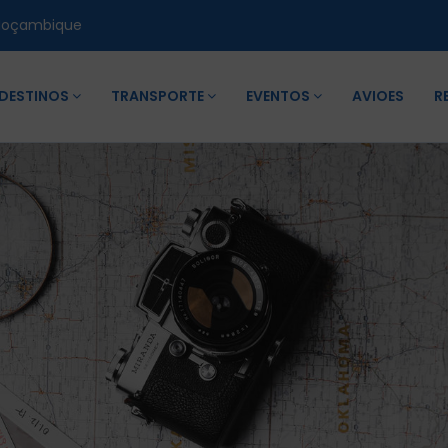
Moçambique
DESTINOS
TRANSPORTE
EVENTOS
AVIOES
R