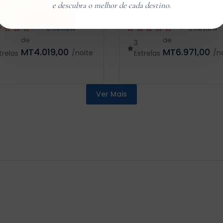
0 Review
0 Review
de
de
3
MT4.019,00
MT6.971,00
/noite
/n
trelas
Estrelas
Ver Mais