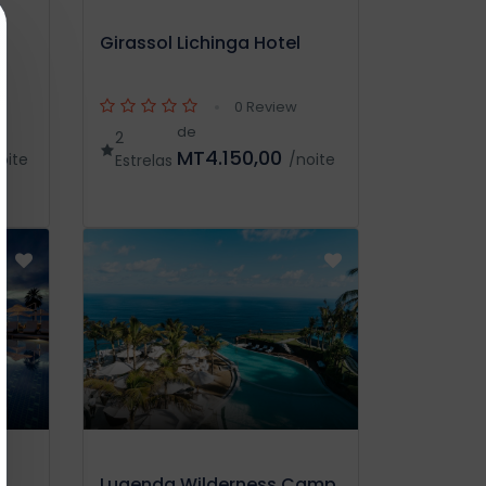
Girassol Lichinga Hotel
0 Review
de
2
MT4.150,00
oite
/noite
Estrelas
Lugenda Wilderness Camp