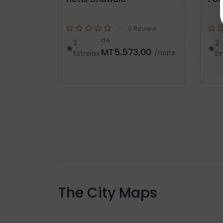
0 Review
de
3
2
MT5.573,00
/noite
Estrelas
Es
The City Maps