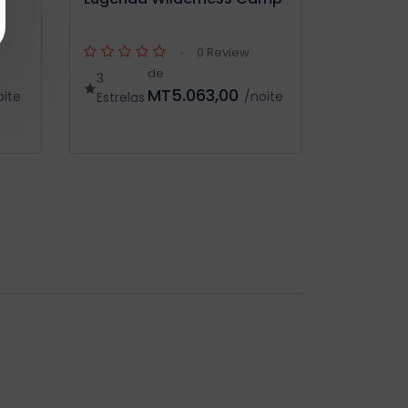
0 Review
de
3
MT5.063,00
oite
/noite
Estrelas